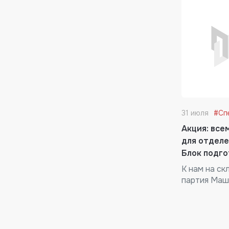
31 июля
#Сп
Акция: все
для отделе
Блок подго
К нам на ск
партия Маш