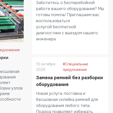
Заботитесь о бесперебойной
работе вашего оборудования? Мы
готовы помочь! Приглашаем вас
воспользоваться
услугой бесплатной
диагностики с выездом нашего
инженера.
редложения
орки
15 октября
#Специальные
2025
предложения
 бесшовная
удования
Замена ремней без разборки
оляет
оборудования
борки узлов
Новая услуга: поставка и
время
пособности
бесшовная склейка ремней для
оборудования любого типа.
Подход позволяет избежать