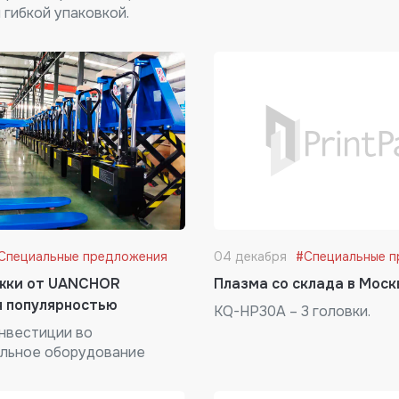
 гибкой упаковкой.
Специальные предложения
04 декабря
#Специальные 
жки от UANCHOR
Плазма со склада в Моск
я популярностью
KQ-HP30A – 3 головки.
нвестиции во
льное оборудование