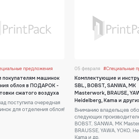
ециальные предложения
05 февраля
#Специальные 
м покупателям машинок
Комплектующие и инстр
ния облоя в ПОДАРОК -
SBL, BOBST, SANWA, MK
товки сжатого воздуха
Masterwork, BRAUSE, YA
Heidelberg, Kama и други
лад поступила очередная
инок для отделения облоя!
Вниманию владельцев об
следующих производител
BOBST, SANWA, MK Master
BRAUSSE, YAWA, YOKO, Hei
Kama и др.