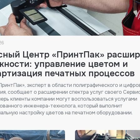
26
сный Центр «ПринтПак» расшир
жности: управление цветом и
артизация печатных процессов
ПринтПак», эксперт в области полиграфического и цифро
ия, сообщает о расширении спектра услуг своего Серви
перь клиенты компании могут воспользоваться услугами
ованного инженера-технолога, который выполнит
альную настройку цветов на печатном оборудовании.