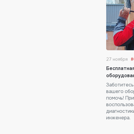
27 ноября
#
Бесплатна
оборудова
Заботитесь
вашего обо
помочь! Пр
воспользов
диагностик
инженера.