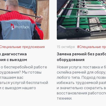
Специальные предложения
15 октября
#Специальные п
я диагностика
Замена ремней без разб
ния с выездом
оборудования
 о бесперебойной работе
Новая услуга: поставка и
рудования? Мы готовы
склейка ремней для обор
иглашаем вас
любого типа. Подход позв
аться услугой бесплатной
избежать трудоемкой раз
и с выездом нашего
и значительно сократить 
восстановления работос
техники.