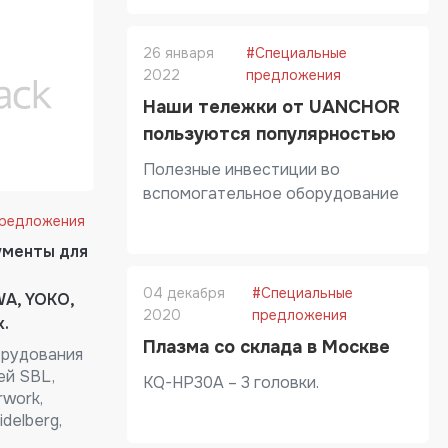
26 января
#Специальные
2022
предложения
Наши тележки от UANCHOR
пользуются популярностью
Полезные инвестиции во
вспомогательное оборудование
предложения
ументы для
04 декабря
#Специальные
WA, YOKO,
2020
предложения
х.
Плазма со склада в Москве
орудования
ей SBL,
KQ-HP30A – 3 головки.
work,
delberg,