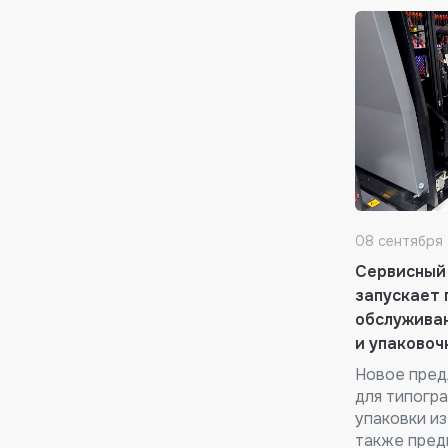
08 сентября
Сервисный
запускает 
обслуживан
и упаковоч
Новое пред
для типогр
упаковки из
также пред