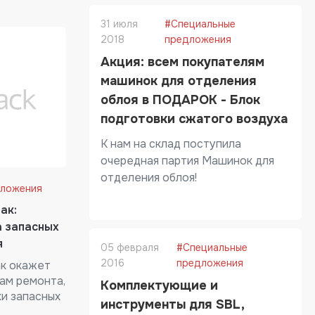
31 июля
#Специальные
2018
предложения
Акция: всем покупателям
машинок для отделения
облоя в ПОДАРОК - Блок
подготовки сжатого воздуха
К нам на склад поступила
очередная партия Машинок для
отделения облоя!
дложения
ак:
а запасных
я
05 февраля
#Специальные
2016
предложения
ак окажет
ам ремонта,
Комплектующие и
и запасных
инструменты для SBL,