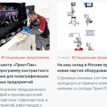
#Специальные предложения
11 июля
#Специальные пред
 центр «ПринтПак»
На наш склад в Москве 
программу контрактного
новая партия оборудован
ия для полиграфических
Спреевые клеевые систе
ных предприятий
холодного и горячего клея,
наличии со склада ПринтП
ложение предназначено
афий и производителей
 картона, гофрокартона, а
приятий, работающих с