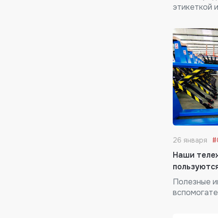
этикеткой и
26 января
#
Наши теле
пользуютс
Полезные и
вспомогате