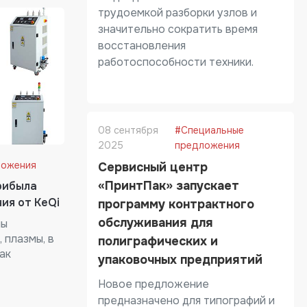
трудоемкой разборки узлов и
значительно сократить время
восстановления
работоспособности техники.
08 сентября
#Специальные
2025
предложения
ложения
Сервисный центр
«ПринтПак» запускает
прибыла
ия от KeQi
программу контрактного
обслуживания для
мы
 плазмы, в
полиграфических и
ак
упаковочных предприятий
Новое предложение
предназначено для типографий и