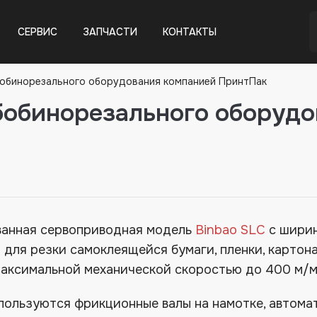
СЕРВИС
ЗАПЧАСТИ
КОНТАКТЫ
бобинорезального оборудования компанией ПринтПак
бобинорезального оборуд
анная сервоприводная модель
Binbao SLC
c ширин
для резки самоклеящейся бумаги, пленки, картона 
 максимальной механической скоростью до 400 м/м
пользуются фрикционные валы на намотке, автома