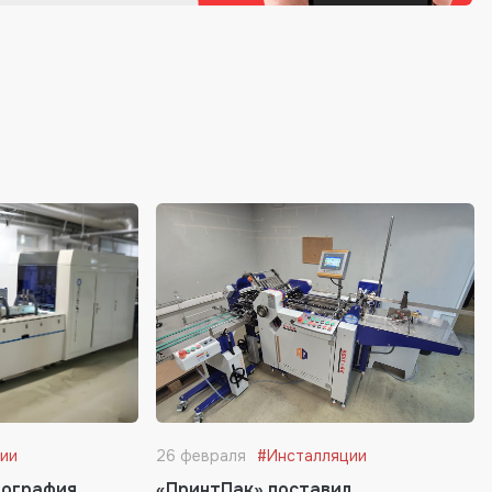
ии
26 февраля
#Инсталляции
пография
«ПринтПак» поставил