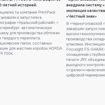
0-летней историей.
внедрила систему «
инспекция качества
ециалисты компании PrintPack
«Честный знак»
тановили и запустили в
пографии «Уральский рабочий», г.
В «Черноголовской 
атеринбург, автоматическую
завершен запуск но
шину для производства обложек
высокотехнологично
я твердого переплета,
производства склад
нцелярских папок, составных
упаковки. Инспекци
ышек для жестких коробок HORDA
Focusight FS-SHARK 
M 700K.
оснащенная струйно
печати JRY, объедин
выходного контроля 
отделки и нанесения
цифровой маркировк