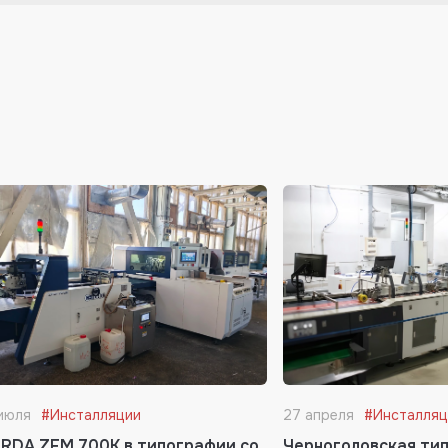
июля
#Инсталляции
27 апреля
#Инсталляц
RDA ZFM 700K в типографии со
Черноголовская ти