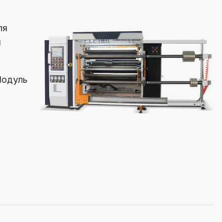
ля
и
Модуль