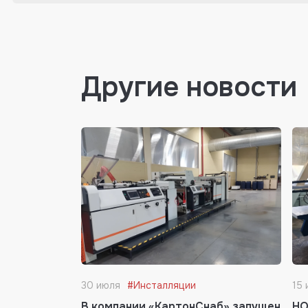
Другие новости
30 июля
#Инсталляции
15 
В компании «КартонСнаб» запущен
HO