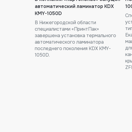
автоматический ламинатор KDX
10
KMY-1050D
Сп
ус
В Нижегородской области
ти
специалистами «ПринтПак»
Ек
завершена установка термального
ма
автоматического ламинатора
дл
последнего поколения KDX KMY-
ка
1050D.
кр
ZF