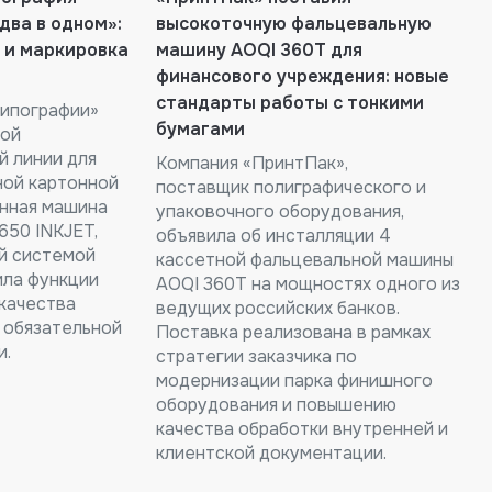
два в одном»:
высокоточную фальцевальную
 и маркировка
машину AOQI 360T для
финансового учреждения: новые
стандарты работы с тонкими
типографии»
бумагами
вой
й линии для
Компания «ПринтПак»,
ной картонной
поставщик полиграфического и
онная машина
упаковочного оборудования,
650 INKJET,
объявила об инсталляции 4
й системой
кассетной фальцевальной машины
ила функции
AOQI 360T на мощностях одного из
качества
ведущих российских банков.
 обязательной
Поставка реализована в рамках
и.
стратегии заказчика по
модернизации парка финишного
оборудования и повышению
качества обработки внутренней и
клиентской документации.