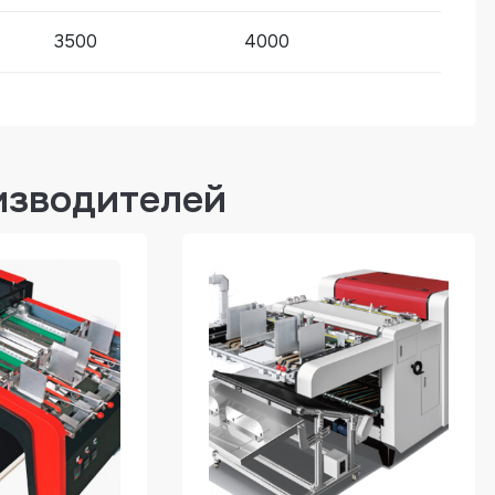
3500
4000
изводителей
ания Horda серии ZTC 700C