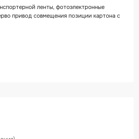
нспортерной ленты, фотоэлектронные
ерво привод совмещения позиции картона с
ания Horda серии ZTC