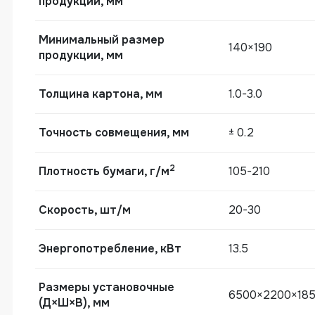
продукции, мм
Минимальный размер
140×190
Автоматическая машина для каширов
продукции, мм
Толщина картона, мм
1.0-3.0
Точность совмещения, мм
± 0.2
2
Плотность бумаги, г/м
105-210
Скорость, шт/м
20-30
Энергопотребление, кВт
13.5
Размеры установочные
6500×2200×18
(Д×Ш×В), мм