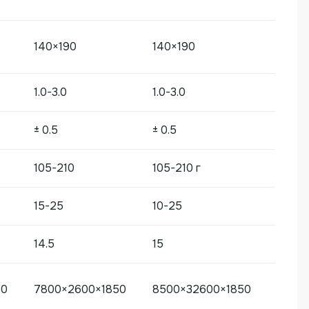
140×190
140×190
ания лайнера HORDA серия ZTC
1.0-3.0
1.0-3.0
± 0.5
± 0.5
105-210
105-210 г
15-25
10-25
14.5
15
50
7800×2600×1850
8500×32600×1850