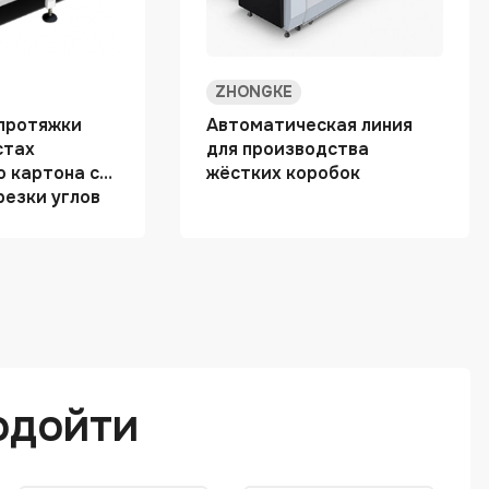
ZHONGKE
протяжки
Автоматическая линия
стах
для производства
о картона с
жёстких коробок
резки углов
одойти