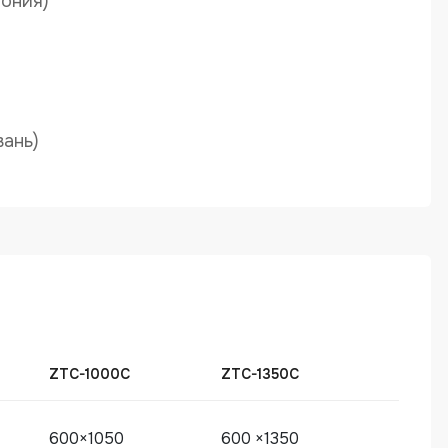
пония)
вань)
ZTC-1000C
ZTC-1350C
600×1050
600 ×1350