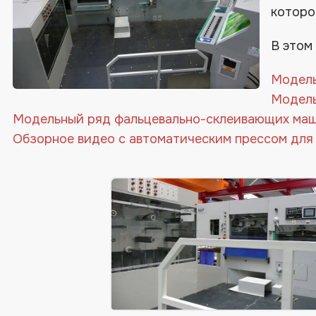
которо
В этом
Модель
Модель
Модельный ряд фальцевально-склеивающих ма
Обзорное видео с автоматическим прессом для