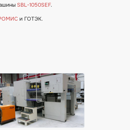
 машины
SBL-1050SEF
.
РОМИС
и ГОТЭК.