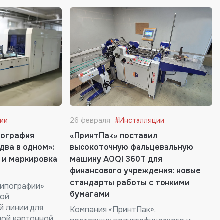
ии
26 февраля
#Инсталляции
пография
«ПринтПак» поставил
два в одном»:
высокоточную фальцевальную
 и маркировка
машину AOQI 360T для
финансового учреждения: новые
стандарты работы с тонкими
типографии»
бумагами
вой
й линии для
Компания «ПринтПак»,
ной картонной