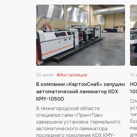
30 июля
#Инсталляции
15 
В компании «КартонСнаб» запущен
HO
автоматический ламинатор KDX
10
KMY-1050D
Сп
ус
В Нижегородской области
ти
специалистами «ПринтПак»
Ек
завершена установка термального
ма
автоматического ламинатора
дл
последнего поколения KDX KMY-