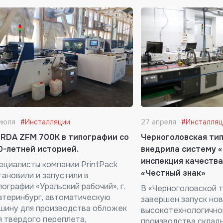
июля
#Инсталляции
27 апреля
#Инсталляц
RDA ZFM 700K в типографии со
Черноголовская ти
0-летней историей.
внедрила систему «
инспекция качества
ециалисты компании PrintPack
«Честный знак»
тановили и запустили в
пографии «Уральский рабочий», г.
В «Черноголовской 
атеринбург, автоматическую
завершен запуск но
шину для производства обложек
высокотехнологично
я твердого переплета,
производства склад