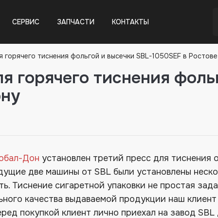
СЕРВИС
ЗАПЧАСТИ
КОНТАКТЫ
я горячего тиснения фольгой и высечки SBL-1050SEF в Ростов
я горячего тиснения фоль
ону
обал-Дон
установлен третий пресс для тиснения 
ущие две машины от SBL были установлены неско
ть. Тиснение сигаретной упаковки не простая зад
ьного качества выдаваемой продукции наш клиен
еред покупкой клиент лично приехал на завод SBL