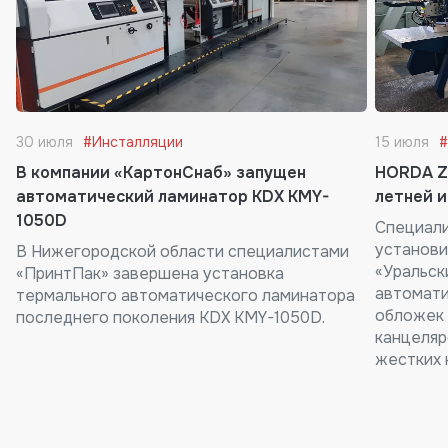
30 июля
#Инсталляции
15 июля
#
В компании «КартонСнаб» запущен
HORDA Z
автоматический ламинатор KDX KMY-
летней и
1050D
Специали
установи
В Нижегородской области специалистами
«Уральски
«ПринтПак» завершена установка
автомати
термального автоматического ламинатора
обложек 
последнего поколения KDX KMY-1050D.
канцеляр
жестких 