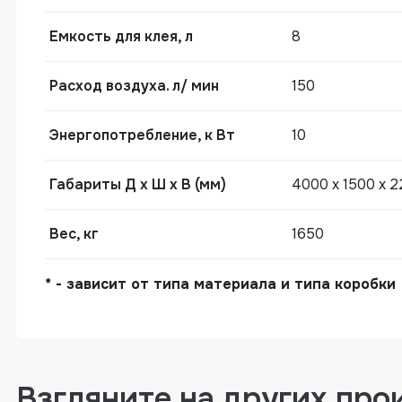
Емкость для клея, л
8
Расход воздуха. л/ мин
150
Энергопотребление, к Вт
10
Габариты Д х Ш х В (мм)
4000 х 1500 х 
Вес, кг
1650
* - зависит от типа материала и типа коробки
Взгляните на других про