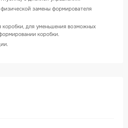
и физической замены формирователя
я коробки, для уменьшения возможных
формировании коробки.
ии.
дства коробок крышка дно ZHONGKE серия ZK-