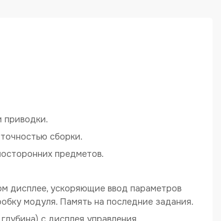
дства коробок крышка дно ZHONGKE ZK-5540C
 приводки.
 точностью сборки.
посторонних предметов.
м дисплее, ускоряющие ввод параметров
обку модуля. Память на последние задания.
 глубина) с дисплея управления.