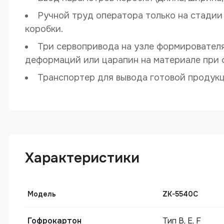
Ручной труд оператора только на стади
коробки.
Три сервопривода на узле формировател
деформаций или царапин на материале при 
Транспортер для вывода готовой продукц
Автоматическая машина для произво
5540C
Характеристики
Модель
ZK-5540С
Гофрокартон
Тип B, E, F