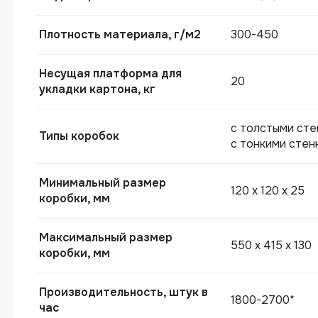
Плотность материала, г/м2
300-450
Несущая платформа для
20
укладки картона, кг
с толстыми сте
Типы коробок
с тонкими стен
Минимальный размер
120 х 120 х 25
коробки, мм
Максимальный размер
ZK5540WL коробки с двойными стен
550 х 415 х 130
коробки, мм
Производительность, штук в
1800-2700*
час