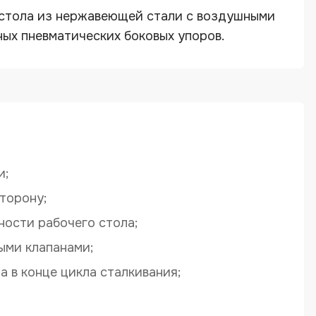
 стола из нержавеющей стали с воздушными
ых пневматических боковых упоров.
и;
сторону;
ости рабочего стола;
ыми клапанами;
 в конце цикла сталкивания;
130, DJ-145, DJ-165