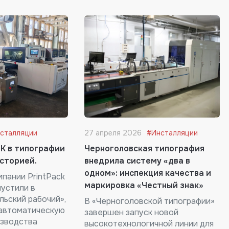
сталляции
27 апреля 2026
#Инсталляции
K в типографии
Черноголовская типография
историей.
внедрила систему «два в
одном»: инспекция качества и
пании PrintPack
маркировка «Честный знак»
пустили в
льский рабочий»,
В «Черноголовской типографии»
, автоматическую
завершен запуск новой
изводства
высокотехнологичной линии для