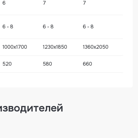
6
7
7
130, DJ-145, DJ-165
6 - 8
6 - 8
6 - 8
1000x1700
1230x1850
1360x2050
520
580
660
изводителей