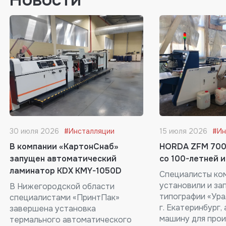
30 июля 2026
#Инсталляции
15 июля 2026
#Ин
В компании «КартонСнаб»
HORDA ZFM 700
запущен автоматический
со 100-летней 
ламинатор KDX KMY-1050D
Специалисты ком
установили и за
В Нижегородской области
типографии «Ура
специалистами «ПринтПак»
г. Екатеринбург
завершена установка
машину для про
термального автоматического