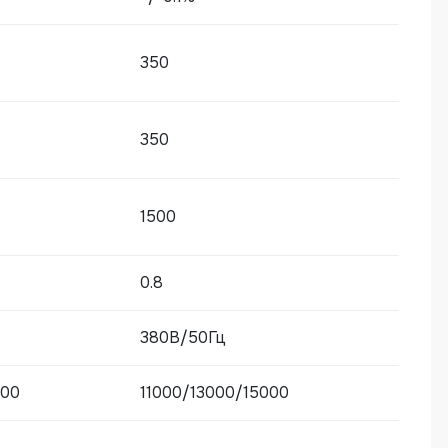
350
350
1500
0.8
380В/50Гц
000
11000/13000/15000