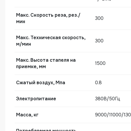
Mакс. Скорость реза, рез./
300
мин
Mакс. Техническая скорость,
300
м/мин
Mакс. Высота стапеля на
1500
приемке, мм
Сжатый воздух, Мпа
0.8
Электропитание
Устройство вывода
380В/50Гц
Масса, кг
9000/11000/13
Потребляемая мощность,