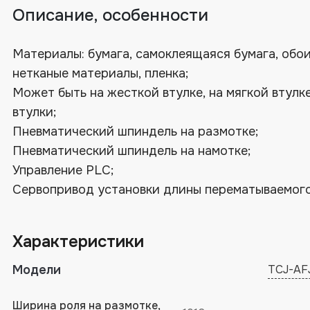
Описание, особенности
Материалы: бумага, самоклеящаяся бумага, обои
нетканые материалы, пленка;
Может быть на жесткой втулке, на мягкой втулке
втулки;
Пневматический шпиндель на размотке;
Пневматический шпиндель на намотке;
Управление PLC;
Сервопривод установки длины перематываемог
материала;
Контроль натяжения;
Характеристики
Магнитный порошковый тормоз рулона;
Устройство автоматической остановки на зада
Модели
TCJ-AF
длине перемотки;
Устройство обрезки перемотанного материалах
Ширина роля на размотке,